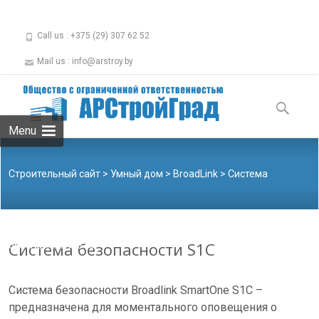
Call us : +375 (29) 307 62 52
Mail us : info@arstroy.by
Skip to
content
Найти:
Menu
Строительный сайт
>
Умный дом
>
BroadLink
>
Система
Система безопасности S1C
безопасности S1C
Система безопасности Broadlink SmartOne S1C –
предназначена для моментального оповещения о